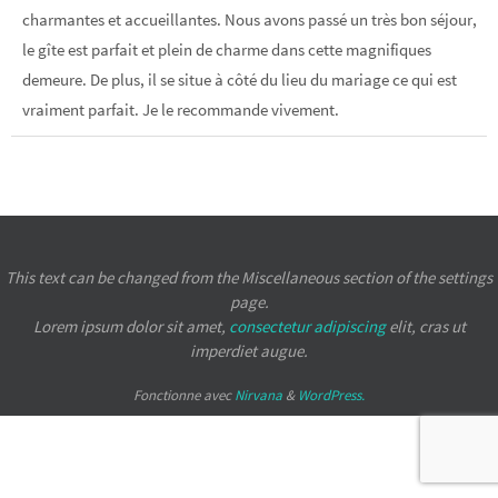
charmantes et accueillantes. Nous avons passé un très bon séjour,
le gîte est parfait et plein de charme dans cette magnifiques
demeure. De plus, il se situe à côté du lieu du mariage ce qui est
vraiment parfait. Je le recommande vivement.
This text can be changed from the Miscellaneous section of the settings
page.
Lorem ipsum
dolor sit amet,
consectetur adipiscing
elit, cras ut
imperdiet augue.
Fonctionne avec
Nirvana
&
WordPress.