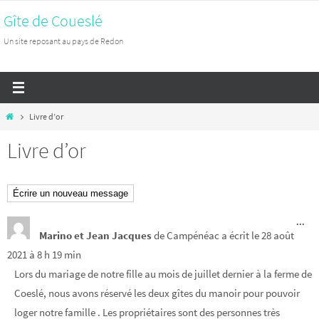
Passer
Gîte de Coueslé
vers
Un site reposant au pays de Redon
le
contenu
Home
Livre d’or
Livre d’or
Ouv
...
cet
Marino et Jean Jacques
de
Campénéac
a écrit le
28 août
boî
2021
à
8 h 19 min
mét
Lors du mariage de notre fille au mois de juillet dernier à la ferme de
Coeslé, nous avons réservé les deux gîtes du manoir pour pouvoir
loger notre famille . Les propriétaires sont des personnes très