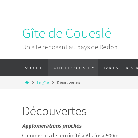
Passer
vers
le
Gîte de Coueslé
contenu
Un site reposant au pays de Redon
Passer
ACCUEIL
GÎTE DE COUESLÉ
TARIFS ET RÉSE
vers
le
Home
Le gîte
Découvertes
contenu
Découvertes
Agglomérations proches
Commerces de proximité à Allaire à 500m