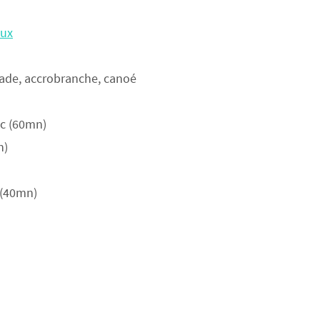
eux
alade, accrobranche, canoé
ac (60mn)
n)
 (40mn)