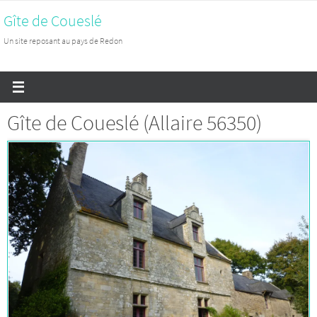
Passer
Gîte de Coueslé
vers
Un site reposant au pays de Redon
le
contenu
Gîte de Coueslé (Allaire 56350)