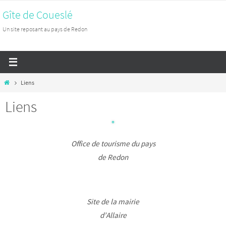
Passer
Gîte de Coueslé
vers
Un site reposant au pays de Redon
le
contenu
Home
Liens
Liens
Office de tourisme du pays
de Redon
Site de la mairie
d’Allaire