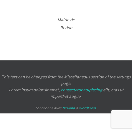
Mairie de
Redon
This text can be changed from the Miscellaneous section of the settings
page.
Lorem ipsum
dolor sit amet,
consectetur adipiscing
elit, cras ut
imperdiet augue.
Fonctionne avec
Nirvana
&
WordPress.