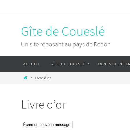
Passer
vers
le
Gîte de Coueslé
contenu
Un site reposant au pays de Redon
Passer
ACCUEIL
GÎTE DE COUESLÉ
TARIFS ET RÉSE
vers
le
Home
Livre d’or
contenu
Livre d’or