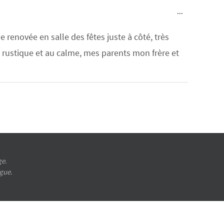
Ouvrir/Ferme
...
cette
boîte
méta.
renovée en salle des fêtes juste à côté, très
e rustique et au calme, mes parents mon frère et
ge.
ugue.