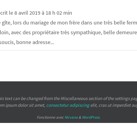
crit le
8 avril 2019
à
18 h 02 min
te, lors du mariage de mon frère dans une très belle ferme 
s loin, avec des propriétaire très sympathique, belle demeur
 soucis, bonne adresse...
is text can be changed from the Miscellaneous section of the settings pa
em ipsum
dolor sit amet,
consectetur adipiscing
elit, cras ut imperdiet a
Fonctionne avec
Nirvana
&
WordPress.