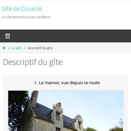
Passer
Gîte de Coueslé
vers
Un site reposant au pays de Redon
le
contenu
Home
Le gîte
Descriptif du gîte
Descriptif du gîte
1. Le manoir, vue depuis la route