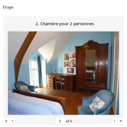
Etage
2. Chambre pour 2 personnes
«
‹
›
»
of
6