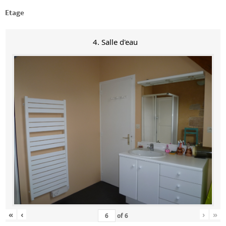
Etage
4. Salle d'eau
«
‹
›
»
of
6