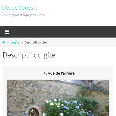
Passer
Gîte de Coueslé
vers
Un site reposant au pays de Redon
le
contenu
Home
Le gîte
Descriptif du gîte
Descriptif du gîte
4. Vue de l'arrière