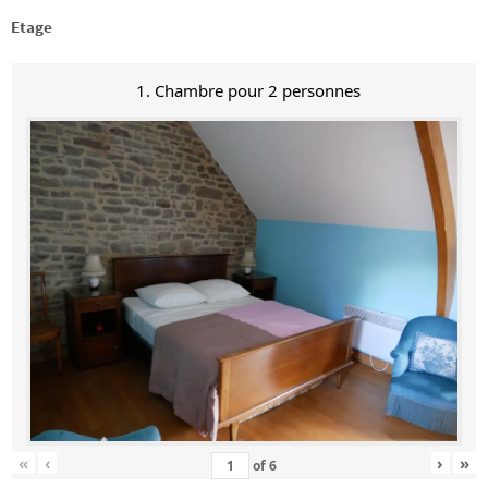
Etage
1. Chambre pour 2 personnes
«
‹
›
»
of
6