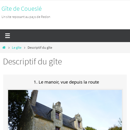
Passer
Gîte de Coueslé
vers
Un site reposant au pays de Redon
le
contenu
Home
Le gîte
Descriptif du gîte
Descriptif du gîte
1. Le manoir, vue depuis la route