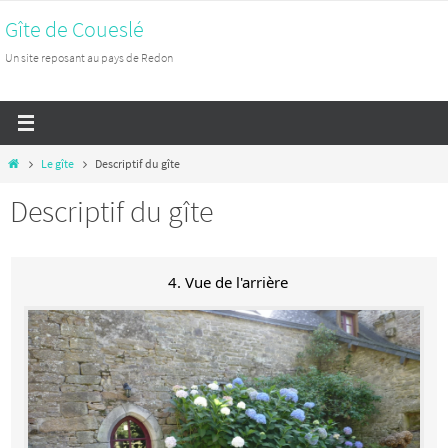
Passer
Gîte de Coueslé
vers
Un site reposant au pays de Redon
le
contenu
Home
Le gîte
Descriptif du gîte
Descriptif du gîte
4. Vue de l'arrière