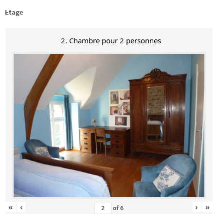
Etage
2. Chambre pour 2 personnes
«
‹
›
»
of
6