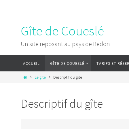
Passer
vers
le
Gîte de Coueslé
contenu
Un site reposant au pays de Redon
Passer
ACCUEIL
GÎTE DE COUESLÉ
TARIFS ET RÉSE
vers
le
Home
Le gîte
Descriptif du gîte
contenu
Descriptif du gîte