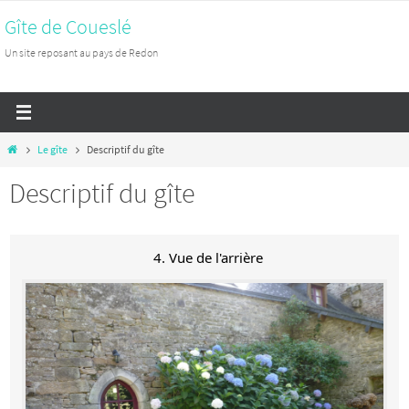
Passer
Gîte de Coueslé
vers
Un site reposant au pays de Redon
le
contenu
Home
Le gîte
Descriptif du gîte
Descriptif du gîte
4. Vue de l'arrière