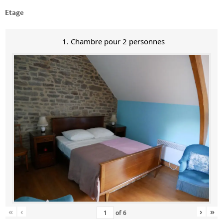
Etage
1. Chambre pour 2 personnes
«
‹
›
»
of
6