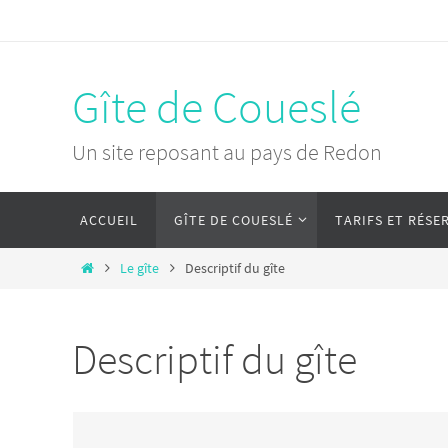
Passer
vers
le
Gîte de Coueslé
contenu
Un site reposant au pays de Redon
Passer
ACCUEIL
GÎTE DE COUESLÉ
TARIFS ET RÉSE
vers
le
Home
Le gîte
Descriptif du gîte
contenu
Descriptif du gîte