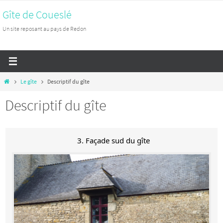
Passer
Gîte de Coueslé
vers
Un site reposant au pays de Redon
le
contenu
Home
Le gîte
Descriptif du gîte
Descriptif du gîte
3. Façade sud du gîte