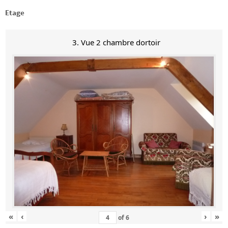
Etage
3. Vue 2 chambre dortoir
«
‹
›
»
of
6