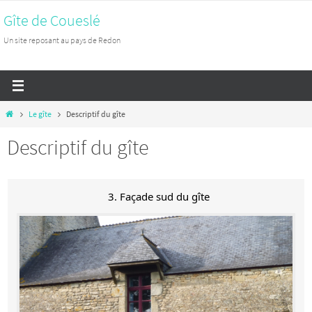
Passer
Gîte de Coueslé
vers
Un site reposant au pays de Redon
le
contenu
Home
Le gîte
Descriptif du gîte
Descriptif du gîte
3. Façade sud du gîte