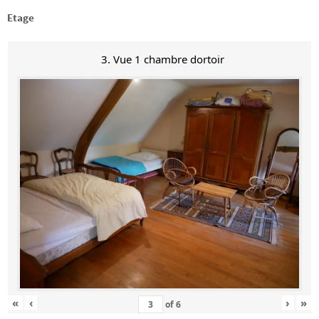
Etage
3. Vue 1 chambre dortoir
«
‹
›
»
of
6