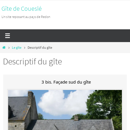
Passer
Gîte de Coueslé
vers
Un site reposant au pays de Redon
le
contenu
Home
Le gîte
Descriptif du gîte
Descriptif du gîte
3 bis. Façade sud du gîte