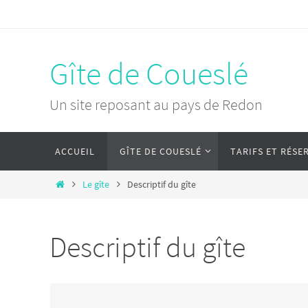
Passer
vers
le
Gîte de Coueslé
contenu
Un site reposant au pays de Redon
Passer
ACCUEIL
GÎTE DE COUESLÉ
TARIFS ET RÉSE
vers
le
Home
Le gîte
Descriptif du gîte
contenu
Descriptif du gîte