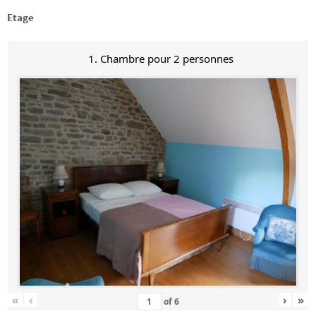
Etage
1. Chambre pour 2 personnes
«
‹
›
»
of
6