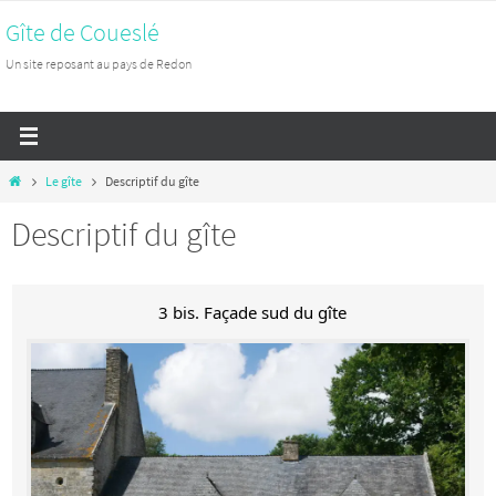
Passer
Gîte de Coueslé
vers
Un site reposant au pays de Redon
le
contenu
Home
Le gîte
Descriptif du gîte
Descriptif du gîte
3 bis. Façade sud du gîte