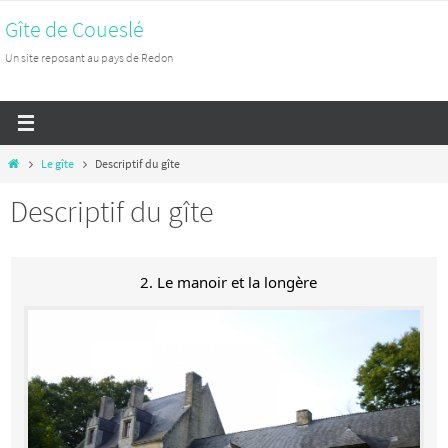
Passer
Gîte de Coueslé
vers
Un site reposant au pays de Redon
le
contenu
Home
Le gîte
Descriptif du gîte
Descriptif du gîte
2. Le manoir et la longère