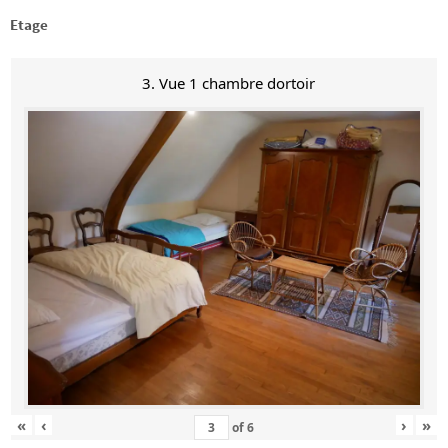
Etage
3. Vue 1 chambre dortoir
«
‹
›
»
of
6