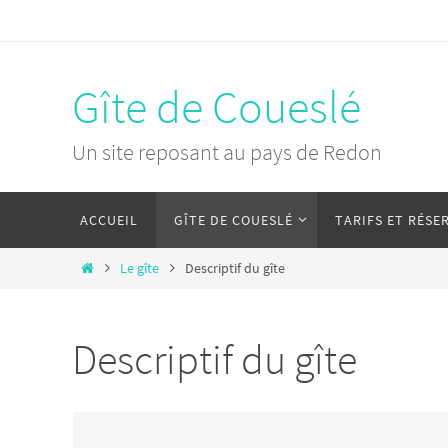
Passer
vers
le
Gîte de Coueslé
contenu
Un site reposant au pays de Redon
Passer
ACCUEIL
GÎTE DE COUESLÉ
TARIFS ET RÉSE
vers
le
Home
Le gîte
Descriptif du gîte
contenu
Descriptif du gîte