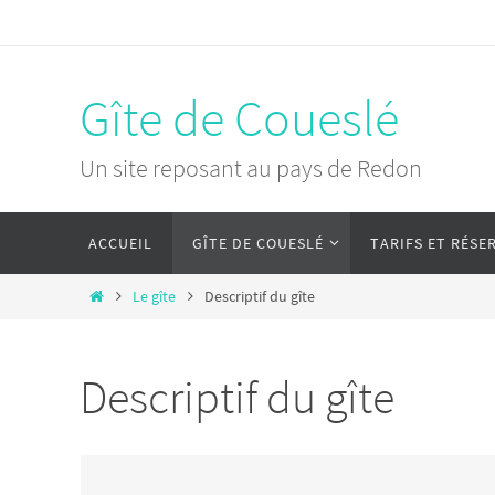
Passer
vers
le
Gîte de Coueslé
contenu
Un site reposant au pays de Redon
Passer
ACCUEIL
GÎTE DE COUESLÉ
TARIFS ET RÉSE
vers
le
Home
Le gîte
Descriptif du gîte
contenu
Descriptif du gîte