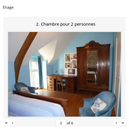
Etage
2. Chambre pour 2 personnes
«
‹
›
»
of
6