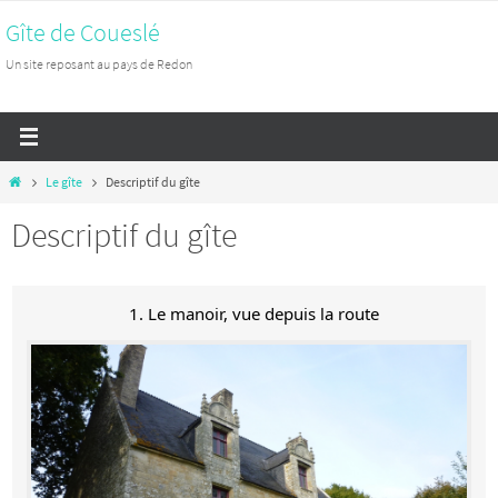
Passer
Gîte de Coueslé
vers
Un site reposant au pays de Redon
le
contenu
Home
Le gîte
Descriptif du gîte
Descriptif du gîte
1. Le manoir, vue depuis la route