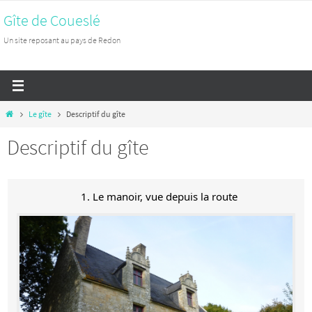
Passer
Gîte de Coueslé
vers
Un site reposant au pays de Redon
le
contenu
Home
Le gîte
Descriptif du gîte
Descriptif du gîte
1. Le manoir, vue depuis la route