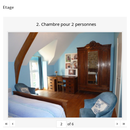
Etage
2. Chambre pour 2 personnes
«
‹
›
»
of
6