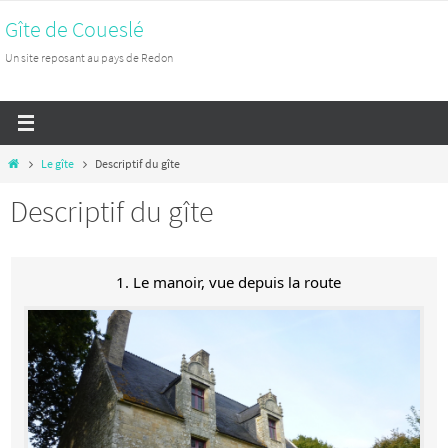
Passer
Gîte de Coueslé
vers
Un site reposant au pays de Redon
le
contenu
Home
Le gîte
Descriptif du gîte
Descriptif du gîte
1. Le manoir, vue depuis la route