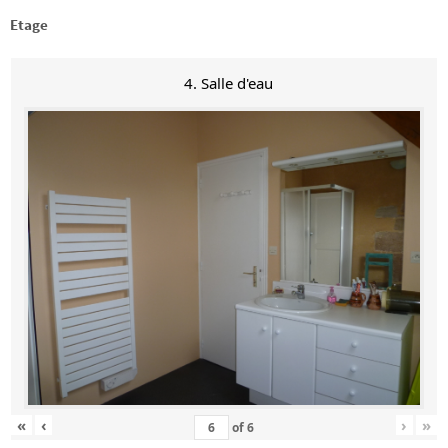
Etage
4. Salle d'eau
«
‹
›
»
of
6