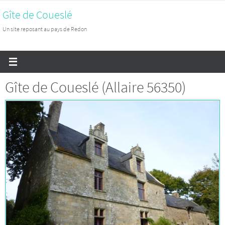
Passer
Gîte de Coueslé
vers
Un site reposant au pays de Redon
le
contenu
Gîte de Coueslé (Allaire 56350)