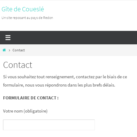
Passer
Gîte de Coueslé
vers
Un site reposant au pays de Redon
le
contenu
Home
Contact
Contact
Si vous souhaitez tout renseignement, contactez par le biais de ce
formulaire, nous vous répondrons dans les plus brefs délais.
FORMULAIRE DE CONTACT :
Votre nom (obligatoire)