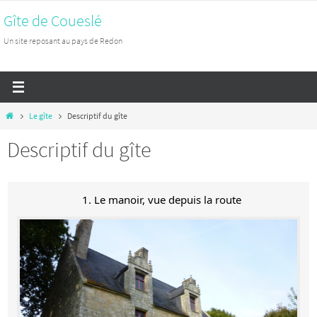
Passer
Gîte de Coueslé
vers
Un site reposant au pays de Redon
le
contenu
Home
Le gîte
Descriptif du gîte
Descriptif du gîte
1. Le manoir, vue depuis la route