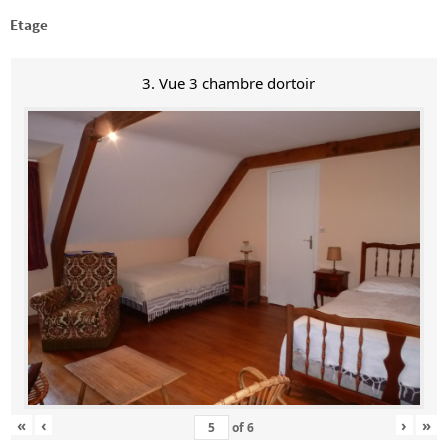
Etage
3. Vue 3 chambre dortoir
«
‹
›
»
of
6