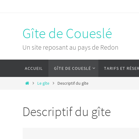
Passer
vers
le
Gîte de Coueslé
contenu
Un site reposant au pays de Redon
Passer
ACCUEIL
GÎTE DE COUESLÉ
TARIFS ET RÉSE
vers
le
Home
Le gîte
Descriptif du gîte
contenu
Descriptif du gîte