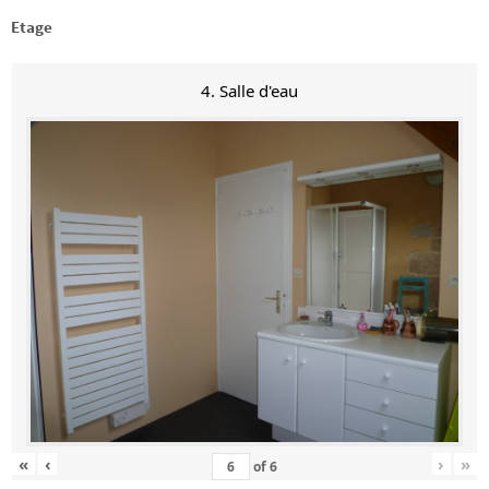
Etage
4. Salle d'eau
«
‹
›
»
of
6