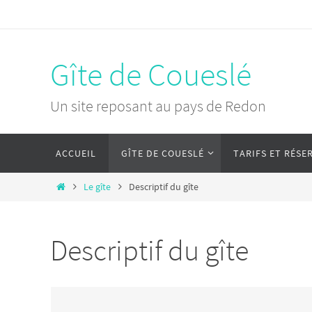
Passer
vers
le
Gîte de Coueslé
contenu
Un site reposant au pays de Redon
Passer
ACCUEIL
GÎTE DE COUESLÉ
TARIFS ET RÉSE
vers
le
Home
Le gîte
Descriptif du gîte
contenu
Descriptif du gîte