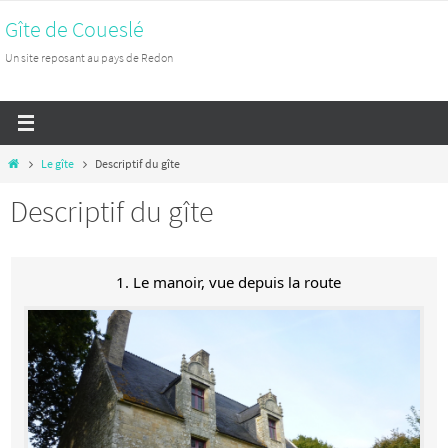
Passer
Gîte de Coueslé
vers
Un site reposant au pays de Redon
le
contenu
Home
Le gîte
Descriptif du gîte
Descriptif du gîte
1. Le manoir, vue depuis la route