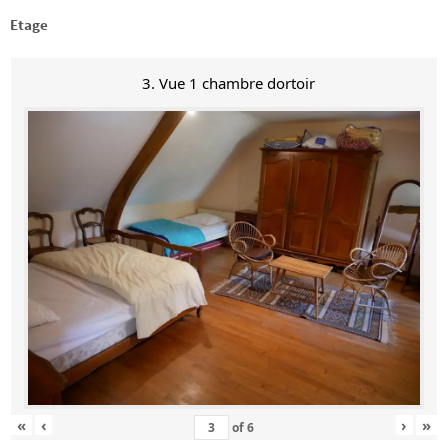
Etage
3. Vue 1 chambre dortoir
«
‹
›
»
of
6